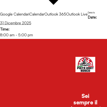
Details
Google Calendar
iCalendar
Outlook 365
Outlook Live
Date:
31 Dicembre 2025
Time:
8:00 am - 5:00 pm
«
Bosco Ice Cup Adulti e Under 15
All You Can Drive con Geeeee_Trippin
»
Sei
sempre il