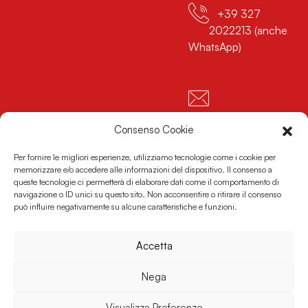
+39 327
2022213 (anche
WhatsApp)
info@pistakartbosco.it
Consenso Cookie
Per fornire le migliori esperienze, utilizziamo tecnologie come i cookie per
memorizzare e/o accedere alle informazioni del dispositivo. Il consenso a
queste tecnologie ci permetterà di elaborare dati come il comportamento di
navigazione o ID unici su questo sito. Non acconsentire o ritirare il consenso
può influire negativamente su alcune caratteristiche e funzioni.
Accetta
Privacy Policy
|
Cookie Policy
Nega
Copyright © 2023 - 2026 PERCIVALE SRL - Tutti i diritti
sono riservati - Partita IVA 02708880998
Visualizza Preferenze