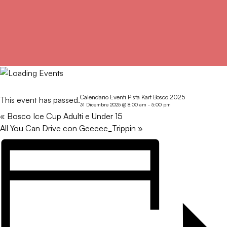
« All Events
Calendario Eventi Pista Kart Bosco 2025
This event has passed.
31 Dicembre 2025 @ 8:00 am
-
5:00 pm
«
Bosco Ice Cup Adulti e Under 15
All You Can Drive con Geeeee_Trippin
»