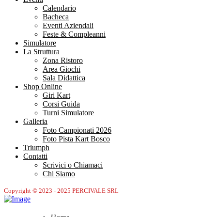
Calendario
Bacheca
Eventi Aziendali
Feste & Compleanni
Simulatore
La Struttura
Zona Ristoro
Area Giochi
Sala Didattica
Shop Online
Giri Kart
Corsi Guida
Turni Simulatore
Galleria
Foto Campionati 2026
Foto Pista Kart Bosco
Triumph
Contatti
Scrivici o Chiamaci
Chi Siamo
Copyright © 2023 - 2025 PERCIVALE SRL