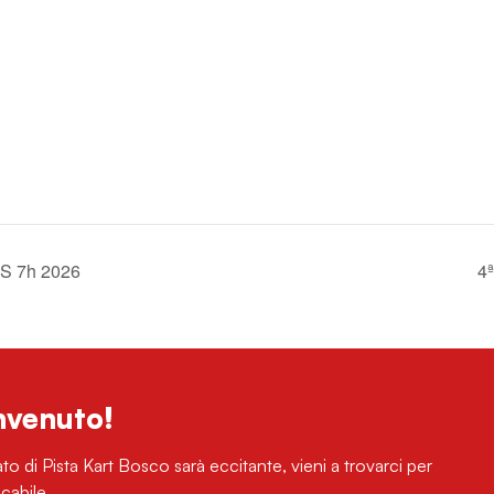
S 7h 2026
4
nvenuto!
to di Pista Kart Bosco sarà eccitante, vieni a trovarci per
cabile.