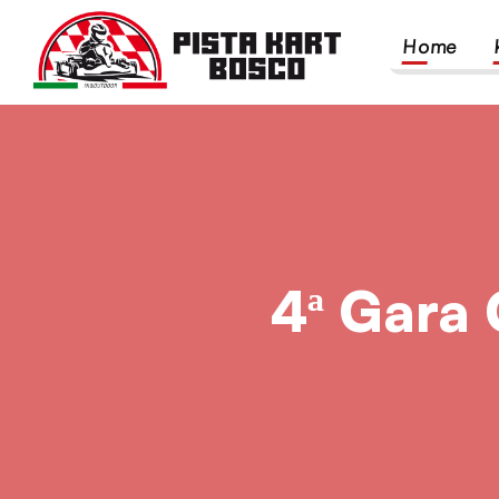
Home
4ª Gara