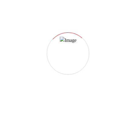
DETAILS
Date:
12 Luglio
Time:
9:30 am - 11:00 am
4° Corso di Guida di Gruppo per
4ª Gara Campionato Endurance
SWS 2h 2026
Bambini