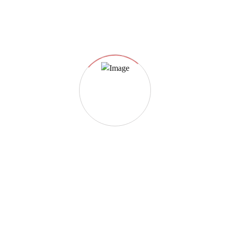
DETAILS
Date:
11 Maggio 2025
Time:
10:00 am - 12:00 pm
3a Gara Campionato Under 15 Pista
2a Gara Campionato Iron Pista
Kart Bosco 2025 (90 minuti)
Kart Bosco 2025 (Under Sprint)