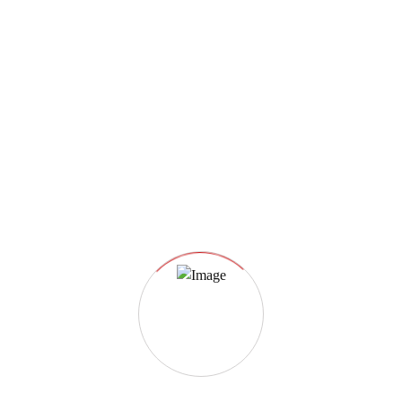
Devi accedere per poter gestire i tuoi listini.
Accedi
Sei sempre il benvenuto!
Guidare sul nuovissimo tracciato di Pista Kart Bosco sarà