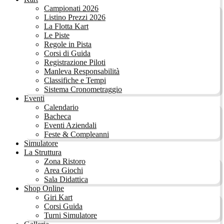
Campionati 2026
Listino Prezzi 2026
La Flotta Kart
Le Piste
Regole in Pista
Corsi di Guida
Registrazione Piloti
Manleva Responsabilità
Classifiche e Tempi
Sistema Cronometraggio
Eventi
Calendario
Bacheca
Eventi Aziendali
Feste & Compleanni
Simulatore
La Struttura
Zona Ristoro
Area Giochi
Sala Didattica
Shop Online
Giri Kart
Corsi Guida
Turni Simulatore